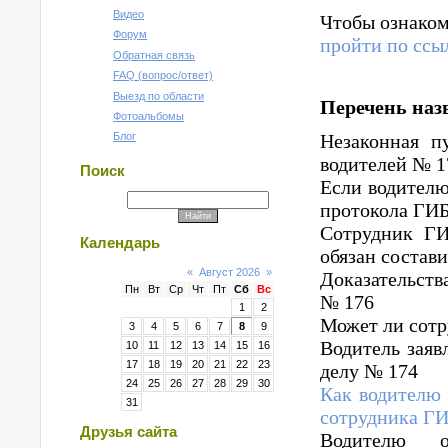
Видео
Чтобы ознаком
Форум
пройти по ссы
Обратная связь
FAQ (вопрос/ответ)
Выезд по области
Перечень наз
Фотоальбомы
Незаконная п
Блог
водителей № 1
Поиск
Если водителю
протокола ГИ
Сотрудник ГИ
Календарь
обязан состав
«
Август 2026
»
Доказательств
Пн
Вт
Ср
Чт
Пт
Сб
Вс
№ 176
1
2
Может ли сотр
3
4
5
6
7
8
9
Водитель заяв
10
11
12
13
14
15
16
17
18
19
20
21
22
23
делу № 174
24
25
26
27
28
29
30
Как водителю 
31
сотрудника Г
Друзья сайта
Водителю о