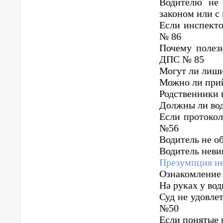
Водителю не 
законом или с
Если инспекто
№ 86
Почему полез
ДПС № 85
Могут ли лиши
Можно ли прий
Родственники 
Должны ли вод
Если протокол
№56
Водитель не о
Водитель неви
Презумпция н
Ознакомление
На руках у во
Суд не удовле
№50
Если понятые 