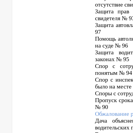
отсутствие св
Защита прав 
свидетеля № 9
Защита автовл
97
Помощь автолю
на суде № 96
Защита води
законах № 95
Спор с сотр
понятым № 94
Спор с инспек
было на месте
Споры с сотру
Пропуск срока
№ 90
Обжалование р
Дача объясн
водительских 