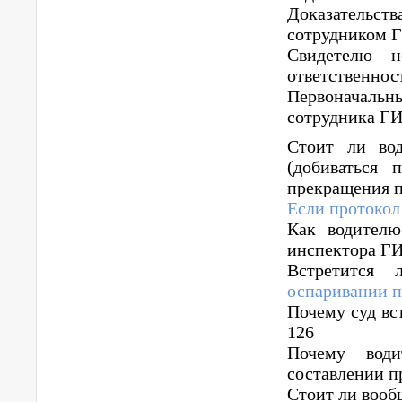
Доказательс
сотрудником 
Свидетелю н
ответственно
Первоначальн
сотрудника Г
Стоит ли во
(добиваться
прекращения п
Если протокол
Как водителю
инспектора Г
Встретится
оспаривании 
Почему суд вс
126
Почему вод
составлении 
Стоит ли вооб