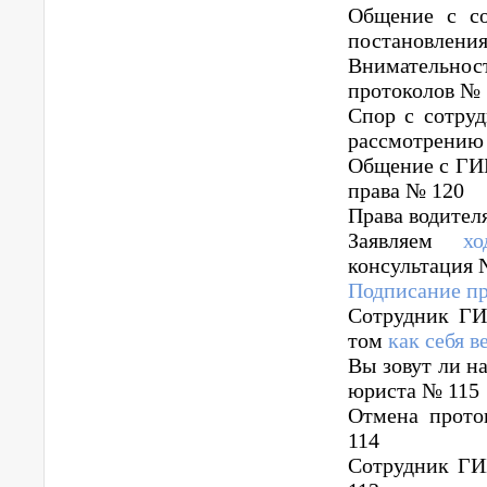
Общение с со
постановлени
Внимательнос
протоколов № 
Спор с сотру
рассмотрению
Общение с ГИБ
права № 120
Права водител
Заявляем
хо
консультация 
Подписание п
Сотрудник ГИ
том
как себя в
Вы зовут ли н
юриста № 115
Отмена прото
114
Сотрудник ГИБ