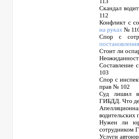
113
Скандал водит
112
Конфликт с с
на руках
№ 11
Спор с сот
постановления
Стоит ли оспа
Неожиданности
Составление 
103
Спор с инспек
прав № 102
Суд лишил во
ГИБДД. Что де
Апелляционн
водительских 
Нужен ли юри
сотрудником 
Услуги автоюр