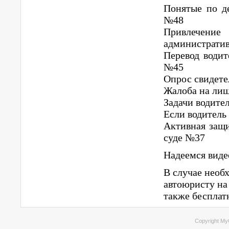
Понятые по д
№48
Привлечение
администрати
Перевод водит
№45
Опрос свидете
Жалоба на лиш
Задачи водите
Если водитель
Активная защи
суде №37
Надеемся виде
В случае необ
автоюристу на
также бесплат
Copyright My