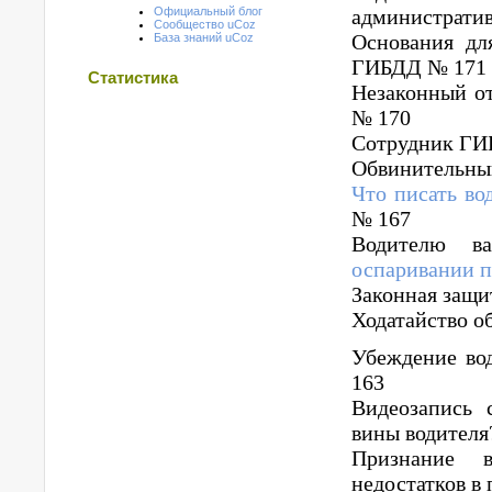
администрати
Официальный блог
Сообщество uCoz
Основания дл
База знаний uCoz
ГИБДД № 171
Статистика
Незаконный от
№ 170
Сотрудник ГИ
Обвинительны
Что писать во
№ 167
Водителю 
оспаривании 
Законная защи
Ходатайство о
Убеждение вод
163
Видеозапись 
вины водителя
Признание в
недостатков в