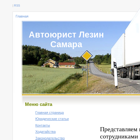
|
RSS
Главная
Автоюрист Лезин
Самара
Меню сайта
Главная страница
Юридические статьи
Контакты
Представляем 
Ходатайства
сотрудниками
Законодательство