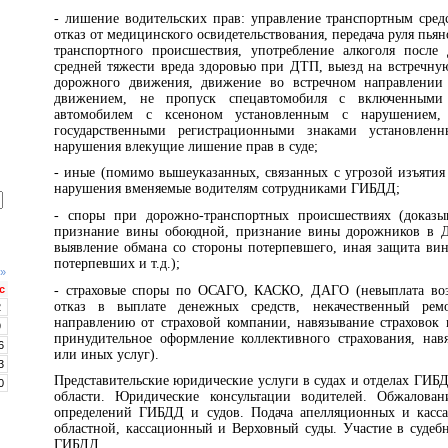
- лишение водительских прав: управление транспортным сред
отказ от медицинского освидетельствования, передача руля пьян
транспортного происшествия, употребление алкоголя после
средней тяжести вреда здоровью при ДТП, выезд на встречну
дорожного движения, движение во встречном направлении
движением, не пропуск спецавтомобиля с включенными 
автомобилем с ксеноном установленным с нарушением,
государственными регистрационными знаками установлен
нарушения влекущие лишение прав в суде;
- иные (помимо вышеуказанных, связанных с угрозой изъятия 
нарушения вменяемые водителям сотрудниками ГИБДД;
- споры при дорожно-транспортных происшествиях (доказы
признание вины обоюдной, признание вины дорожников в 
выявление обмана со стороны потерпевшего, иная защита ви
потерпевших и т.д.);
»
- страховые споры по ОСАГО, КАСКО, ДАГО (невыплата воз
с
отказ в выплате денежных средств, некачественный рем
2
направлению от страховой компании, навязывание страховок 
9
принудительное оформление коллективного страхования, на
6
или иных услуг).
3
Представительские юридические услуги в судах и отделах ГИБ
0
области. Юридические консультации водителей. Обжалован
определений ГИБДД и судов. Подача апелляционных и касс
областной, кассационный и Верховный суды. Участие в судебн
ГИБДД.