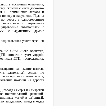
ством в состоянии опьянения,
ому, скрытие с места дорожно-
 ДТП, причинение легкого и
ю полосу в нарушение Правил
 по дороге с односторонним
спецсигналами, управление
 управление автомобилем с
ными с нарушением, другие
водительского удостоверения)
вание вины иного водителя,
ДТП, снижение сумм ущерба,
новников ДТП, пострадавших,
мещения, занижение выплат,
онт, длительный ремонт по
при оформлении автокредита,
вязывание помощи на дорогах
ДД города Самары и Самарской
ие постановлений, решений,
ационных жалоб в районный,
ых заседаниях, выезд в отдел