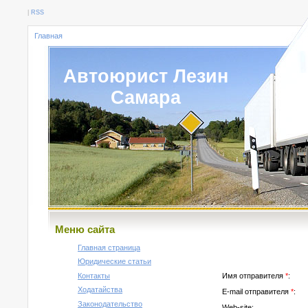
|
RSS
Главная
Автоюрист Лезин
Самара
Меню сайта
Главная страница
Юридические статьи
Контакты
Имя отправителя
*
:
Ходатайства
E-mail отправителя
*
:
Законодательство
Web-site: